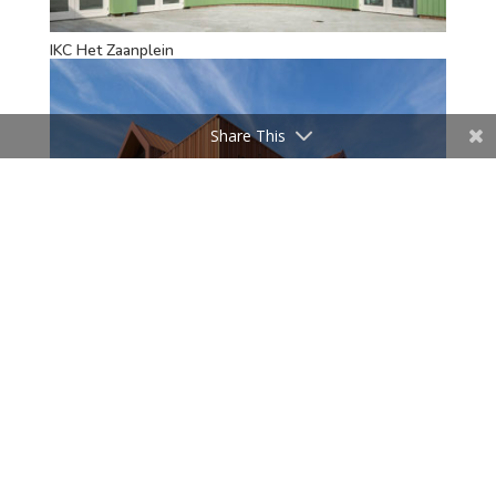
IKC Het Zaanplein
Share This
Zuiver