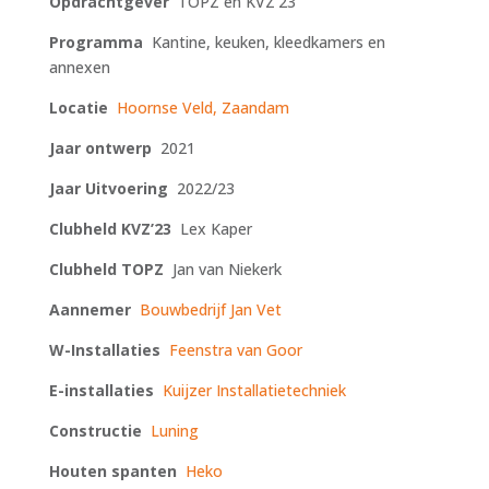
Opdrachtgever
TOPZ en KVZ’23
Programma
Kantine, keuken, kleedkamers en
annexen
Locatie
Hoornse Veld, Zaandam
Jaar ontwerp
2021
Jaar Uitvoering
2022/23
Clubheld KVZ’23
Lex Kaper
Clubheld TOPZ
Jan van Niekerk
Aannemer
Bouwbedrijf Jan Vet
W-Installaties
Feenstra van Goor
E-installaties
Kuijzer Installatietechniek
Constructie
Luning
Houten spanten
Heko