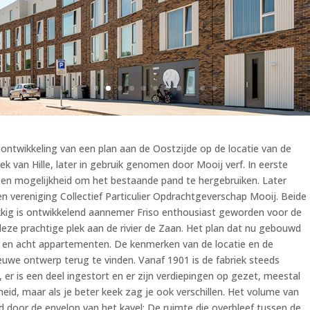
 ontwikkeling van een plan aan de Oostzijde op de locatie van de
ek van Hille, later in gebruik genomen door Mooij verf. In eerste
een mogelijkheid om het bestaande pand te hergebruiken. Later
vereniging Collectief Particulier Opdrachtgeverschap Mooij. Beide
ukkig is ontwikkelend aannemer Friso enthousiast geworden voor de
ze prachtige plek aan de rivier de Zaan. Het plan dat nu gebouwd
 en acht appartementen. De kenmerken van de locatie en de
nieuwe ontwerp terug te vinden. Vanaf 1901 is de fabriek steeds
, er is een deel ingestort en er zijn verdiepingen op gezet, meestal
eid, maar als je beter keek zag je ook verschillen. Het volume van
d door de envelop van het kavel; De ruimte die overbleef tussen de