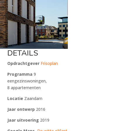
DETAILS
Opdrachtgever
Frisoplan
Programma
9
eengezinswoningen,
8 appartementen
Locatie
Zaandam
Jaar ontwerp
2016
Jaar uitvoering
2019
Google Maps
De witte olifant