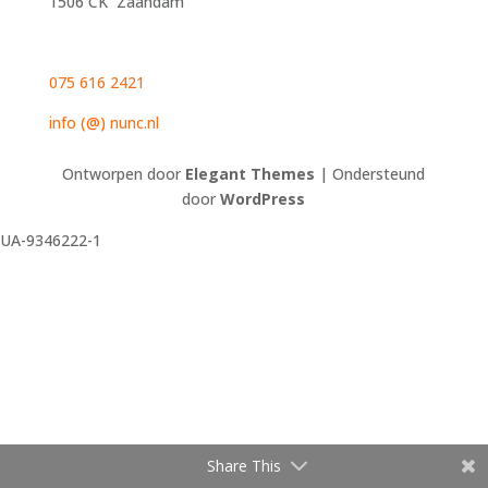
1506 CK Zaandam
075 616 2421
info
(@)
nunc.nl
Ontworpen door
Elegant Themes
| Ondersteund
door
WordPress
UA-9346222-1
Share This