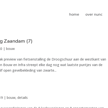
home
over nunc
g Zaandam (7)
20
|
bouw
ak preview van fietsenstalling de Droogschuur aan de westkant van
Bouw en Infra streept elke dag nog wat laatste puntjes van de
lf open gevelbekleding van zwarte...
19
|
bouw
,
details