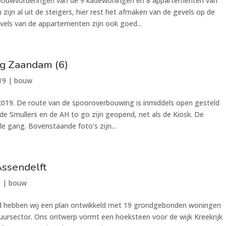
bouwvorderingen van de 9 kadewoningen en 8 appartementen van
zijn al uit de steigers, hier rest het afmaken van de gevels op de
els van de appartementen zijn ook goed...
g Zaandam (6)
19
|
bouw
19. De route van de spooroverbouwing is inmiddels open gesteld
de Smullers en de AH to go zijn geopend, net als de Kiosk. De
le gang. Bovenstaande foto’s zijn...
Assendelft
9
|
bouw
d hebben wij een plan ontwikkeld met 19 grondgebonden woningen
uursector. Ons ontwerp vormt een hoeksteen voor de wijk Kreekrijk