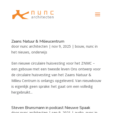
Zaans Natuur & Milieucentrum
door
nunc architecten
|
nov 9, 2025
|
bouw
,
nunc in
het nieuws
,
onderwijs
Een nieuwe circulaire huisvesting voor het ZNMC –
een gebouw met een tweede leven Ons ontwerp voor
de circulaire huisvesting van het Zaans Natuur &
Milieu Centrum is onlangs opgeleverd. Van nieuwbouw
is eigenlijk geen sprake: het gaat om een volledig
hergebruikt...
Steven Brunsmann in podcast Nieuwe Spaak
door
nunc architecten
|
sep 9, 2021
|
audio
,
nunc in