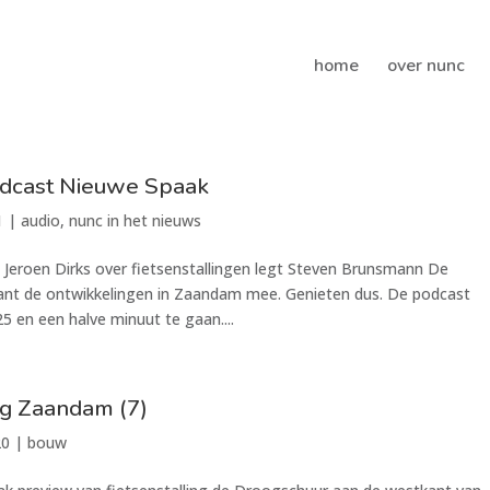
home
over nunc
odcast Nieuwe Spaak
1
|
audio
,
nunc in het nieuws
 Jeroen Dirks over fietsenstallingen legt Steven Brunsmann De
ant de ontwikkelingen in Zaandam mee. Genieten dus. De podcast
5 en een halve minuut te gaan....
g Zaandam (7)
20
|
bouw