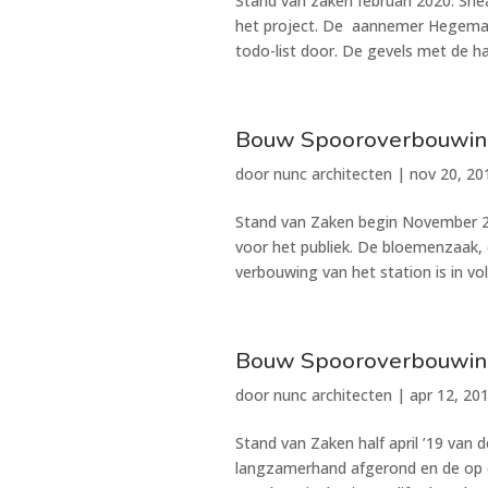
Stand van zaken februari 2020. Sne
het project. De aannemer Hegeman 
todo-list door. De gevels met de ha
Bouw Spooroverbouwin
door
nunc architecten
|
nov 20, 20
Stand van Zaken begin November 20
voor het publiek. De bloemenzaak, 
verbouwing van het station is in vol
Bouw Spooroverbouwin
door
nunc architecten
|
apr 12, 20
Stand van Zaken half april ’19 va
langzamerhand afgerond en de op 