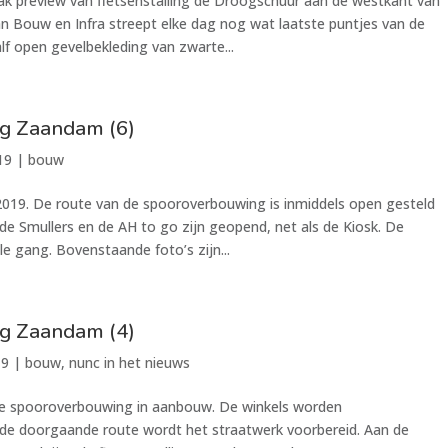
ak preview van fietsenstalling de Droogschuur aan de westkant van
Bouw en Infra streept elke dag nog wat laatste puntjes van de
lf open gevelbekleding van zwarte...
g Zaandam (6)
19
|
bouw
19. De route van de spooroverbouwing is inmiddels open gesteld
de Smullers en de AH to go zijn geopend, net als de Kiosk. De
le gang. Bovenstaande foto’s zijn...
g Zaandam (4)
19
|
bouw
,
nunc in het nieuws
n de spooroverbouwing in aanbouw. De winkels worden
de doorgaande route wordt het straatwerk voorbereid. Aan de