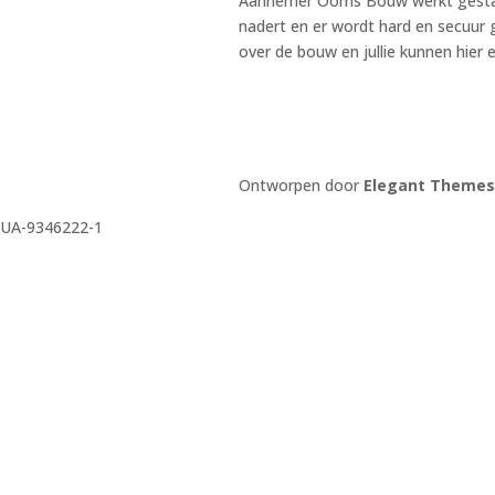
Aannemer Ooms Bouw werkt gestaag
nadert en er wordt hard en secuur g
over de bouw en jullie kunnen hier 
Ontworpen door
Elegant Themes
UA-9346222-1