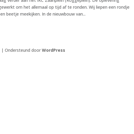
 verder aan het IKC Zaanplein (Roggeplein). De oplevering
ewerkt om het allemaal op tijd af te ronden. Wij liepen een rondje
een beetje meekijken. In de nieuwbouw van...
| Ondersteund door
WordPress