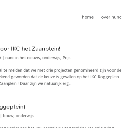
home
over nunc
voor IKC het Zaanplein!
0
|
nunc in het nieuws
,
onderwijs
,
Prijs
al te melden dat we met drie projecten genomineerd zijn voor de
 bekend geworden dat de keuze is gevallen op het IKC Roggeplein
nplein ! Daar zijn we natuurlijk erg...
ggeplein)
|
bouw
,
onderwijs