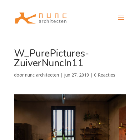
W_PurePictures-
ZuiverNuncIn11
door
nunc architecten
|
jun 27, 2019
|
0 Reacties