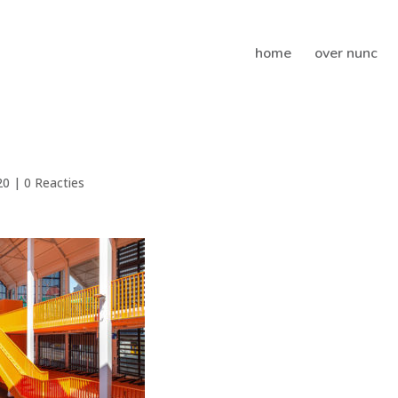
home
over nunc
20
|
0 Reacties