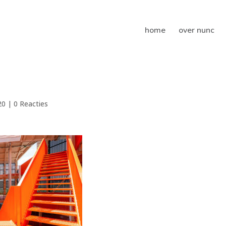
home
over nunc
20
|
0 Reacties