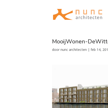
MooijWonen-DeWitte
door
nunc architecten
|
feb 14, 20