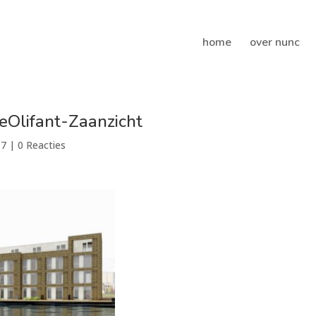
home
over nunc
Olifant-Zaanzicht
17
|
0 Reacties