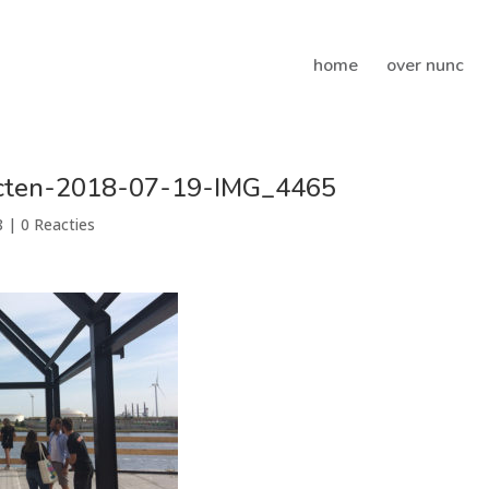
home
over nunc
ecten-2018-07-19-IMG_4465
8
|
0 Reacties