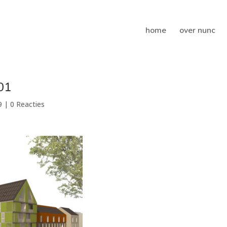
home
over nunc
01
9
|
0 Reacties