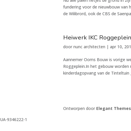
Nu alle palen netjes de grond in 
fundering voor de nieuwbouw van 
de Wilibrord, ook de CBS de Saenpa
Heiwerk IKC Roggeplei
door
nunc architecten
|
apr 10, 20
Aannemer Ooms Bouw is vorige wee
Roggeplein.In het gebouw worden n
kinderdagopvang van de Tinteltuin 
Ontworpen door
Elegant Themes
UA-9346222-1