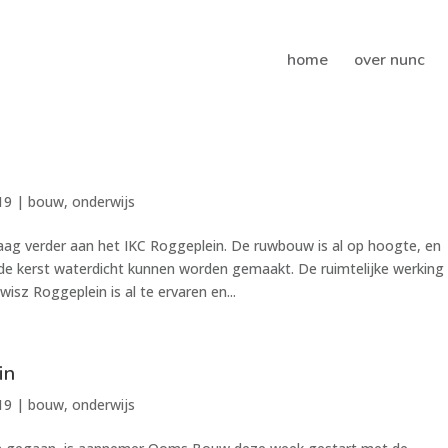
home
over nunc
19
|
bouw
,
onderwijs
 verder aan het IKC Roggeplein. De ruwbouw is al op hoogte, en
 de kerst waterdicht kunnen worden gemaakt. De ruimtelijke werking
isz Roggeplein is al te ervaren en...
in
19
|
bouw
,
onderwijs