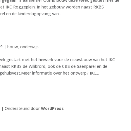
zijn gegaan, is aannemer Ooms Bouw deze week gestart met de
het IKC Roggeplein. In het gebouw worden naast RKBS
rel en de kinderdagopvang van...
n
19
|
bouw
,
onderwijs
k gestart met het heiwerk voor de nieuwbouw van het IKC
aast RKBS de Wilibrord, ook de CBS de Saenparel en de
gehuisvest.Meer informatie over het ontwerp? IKC...
| Ondersteund door
WordPress